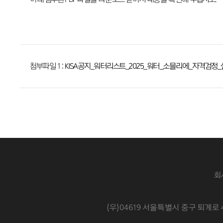
첨부파일 1 :
KISA공지_워터리스트_2025_워터_소믈리에_자격검정_실
회
(우)04619 서울특별시 중구 퇴계로 4