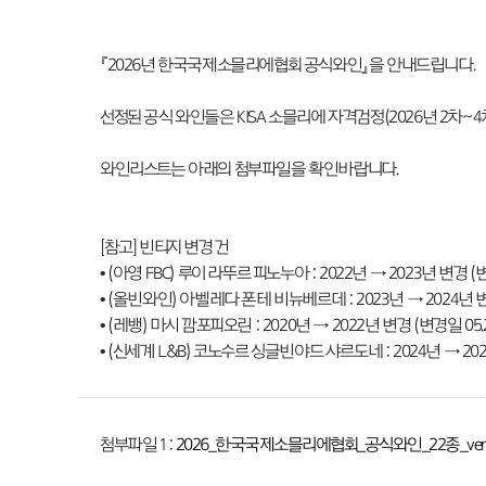
『2026년 한국국제소믈리에협회 공식와인』을 안내드립니다.
선정된 공식 와인들은 KISA 소믈리에 자격검정(2026년 2차~4
와인리스트는 아래의 첨부파일을 확인바랍니다.
[참고] 빈티지 변경 건
• (아영 FBC) 루이 라뚜르 피노누아 : 2022년 → 2023년 변경 (변
• (올빈와인) 아벨레다 폰테 비뉴베르데 : 2023년 → 2024년 변경
• (레뱅) 마시 깜포피오린 : 2020년 → 2022년 변경 (변경일 05.
• (신세계 L&B) 코노수르 싱글빈야드 샤르도네 : 2024년 → 2025
첨부파일 1 :
2026_한국국제소믈리에협회_공식와인_22종_ver(5)(0