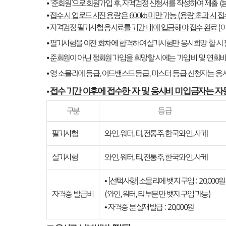
⦁ ‘준회원’으로 회원가입 후, 자격검정 신청서를 작성하여 제출 
⦁
접수 시 업로드 사진 용량은
600kb
미만
가능
(
용량 초과 시 접
⦁ 자격검정 필기시험
응시료를 기간 내에 입금해야 접수 완료
(
⦁ 필기시험을 이전 회차에 합격하여 실기시험만 응시희망 할 시
⦁ 준회원이 아닌 정회원 가입을 희망할 시에는 가입비 및 연회비 
⦁ 영 소믈리에 등급, 어드밴스드 등급, 마스터 등급 신청자는 
접수 기간 이후에 접수한 자 및 응시비 미입금자는 자
⦁
구분
등급
필기시험
와인, 워터, 티, 전통주, 한국와인, 사케
실기시험
와인, 워터, 티, 전통주, 한국와인, 사케
• [선택사항] 소믈리에 뱃지 구입 : 20,000원
자격증 발급비
(와인, 워터, 티 부문만 뱃지 구입 가능)
• 자격증 분실재발급 : 20,000원