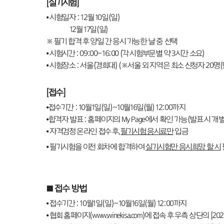
[
실기시험
]
⦁ 시험일자 : 12월 10일(일)
12월 17일(일)
※ 필기 합격 후 양일 간 응시 가능한 날 중 선택
⦁ 시험시간 : 09:00~16:00 (각 시험부문별 약 3시간 소요)
⦁ 시험장소 : 서울(경희대) (※서울 외 지역은 최소 신청자 20명
[
접수
]
⦁접수기간 : 10월1일(일)~10월16일(월) 12:00까지
⦁합격자 발표 : 홈페이지의 My Page에서 확인 가능(발표 시 개
⦁ 자격검정 온라인 접수 후,
필기시험 응시료만
입금
⦁ 필기시험을 이전 회차에 합격하여
실기시험만 응시희망 할 시
■
접수 방법
⦁ 접수기간 : 10월1일(일)~10월16일(월) 12:00까지
⦁ 협회 홈페이지(www.winekisa.com)에 접속 후 우측 상단의