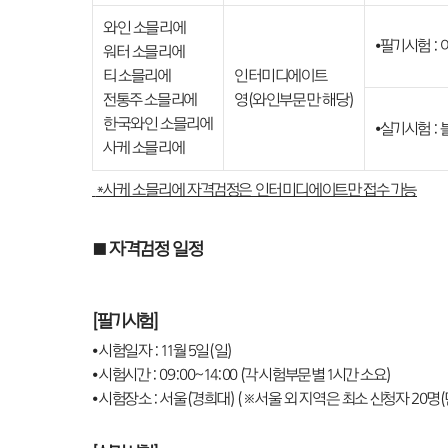
와인 소믈리에
⦁필기시험 :
워터 소믈리에
티 소믈리에
인터미디에이트
전통주 소믈리에
영(와인부문만 해당)
한국와인 소믈리에
⦁실기시험 :
사케 소믈리에
*사케 소믈리에 자격검정은 인터미디에이트만 접수 가능
■
자격검정 일정
[
필기시험
]
⦁ 시험일자 : 11월 5일(일)
⦁ 시험시간 : 09:00~14:00 (각 시험부문별 1시간 소요)
⦁ 시험장소 : 서울(경희대) (※서울 외 지역은 최소 신청자 20명