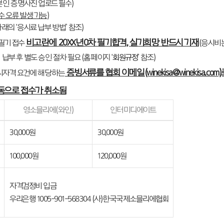
(본인 증명사진 업로드 필수)
수 오류 발생 가능
)
아래의 ‘응시료 납부 방법’ 참조)
비고란에 20XX년0차 필기합격, 실기희망 반드시 기재
 필기 접수
(응시비는
납부 후 별도 승인 절차 필요 (홈페이지 ‘
회원규정
’ 참조)
증빙서류를 협회 이메일(winekisa@winekisa.co
응시자격 요건에 해당하는
동으로 접수가 취소됨
영소믈리에(와인)
인터미디에이트
30,000원
30,000원
100,000원
120,000원
자격검정비 입금
우리은행 1005-901-568304 (사)한국국제소믈리에협회