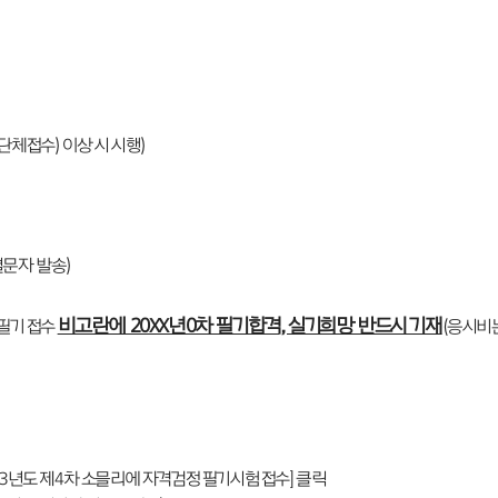
(단체접수) 이상 시 시행)
별문자 발송)
비고란에 20XX년0차 필기합격, 실기희망 반드시 기재
필기 접수
(응시비는
 [2023년도 제4차 소믈리에 자격검정 필기시험 접수] 클릭