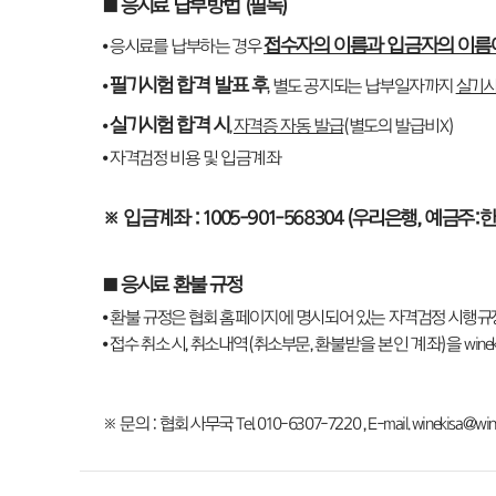
■
응시료 납부방법
(
필독
)
접수자의 이름과 입금자의 이름
⦁ 응시료를 납부하는 경우
필기시험 합격 발표 후
⦁
, 별도 공지되는 납부일자까지
실기시
실기시험 합격 시
⦁
,
자격증 자동 발급
(별도의 발급비X)
⦁ 자격검정 비용 및 입금계좌
※
입금계좌
: 1005-901-568304 (
우리은행
,
예금주
:
한
■
응시료 환불 규정
⦁ 환불 규정은 협회 홈페이지에 명시되어 있는 자격검정 시행규
⦁ 접수 취소 시, 취소내역(취소부문, 환불받을 본인 계좌)을 winekis
※ 문의 : 협회 사무국 Tel. 010-6307-7220 , E-mail. winekisa@win