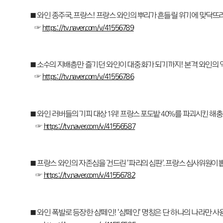
■ 와인 종주국, 프랑스! 프랑스 와인의 뿌리가 흔들릴 위기에 맞닥뜨리다. #
☞
https://tv.naver.com/v/41556789
■ 소수의 지배층만 즐기던 와인이 대중화가 되기까지! 본격 와인의 역사 파
☞
https://tv.naver.com/v/41556786
■ 와인 러버들의 기피 대상 1위! 프랑스 포도밭 40%를 파괴시킨 해충
☞
https://tv.naver.com/v/41556587
■ 프랑스 와인의 자존심을 건드린 '파리의 심판'. 프랑스 심사위원이 뽑은
☞
https://tv.naver.com/v/41556782
■ 와인 폭발로 등장한 샴페인! '샴페인' 명칭은 단 하나의 나라만 사