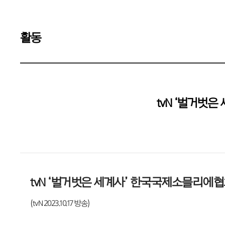
활동
tvN ‘벌거벗
tvN ‘벌거벗은 세계사’ 한국국제소믈리에협
(tvN 2023.10.17 방송)