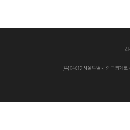
회
(우)04619 서울특별시 중구 퇴계로 4